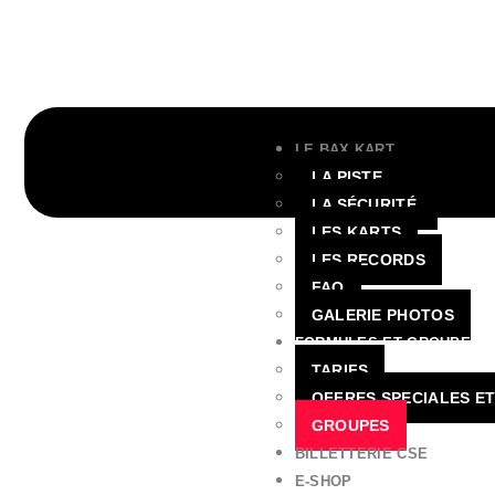
CONTACT@BAXBOWLING.FR
03 90 29 92 20
LE BAX KART
LA PISTE
LA SÉCURITÉ
LES KARTS
LES RECORDS
FAQ
GALERIE PHOTOS
FORMULES ET GROUPES
TARIFS
OFFRES SPECIALES E
GROUPES
BILLETTERIE CSE
E-SHOP