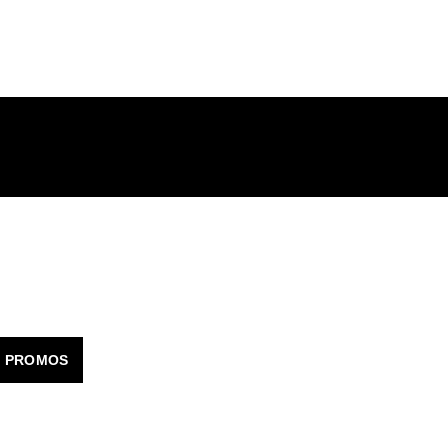
ENTREPRISES, CSE, ASSOCIATIONS, ACCUEILS COL
T PROMOS