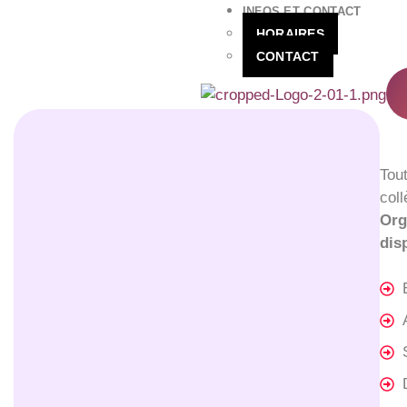
INFOS ET CONTACT
HORAIRES
CONTACT
Tou
col
Org
dis