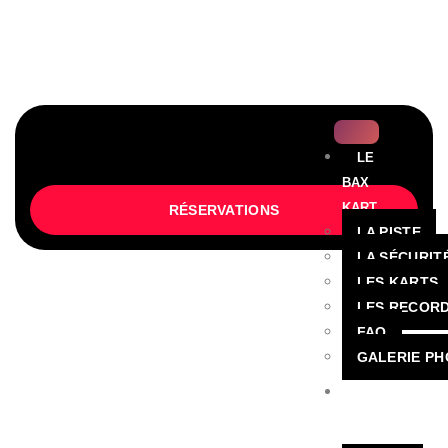
CONTACT@BAXBOWLING.FR
03 90 29 92 20
ENTREPRISES, CSE, ASSOCIATIONS,
ACCUEILS COLLECTIFS
LE
BAX
KART
RÉSERVATIONS
LA PISTE
LA SÉCURIT
LES KARTS
LES RECOR
FAQ
GALERIE P
FORMULES
ET
GROUPES